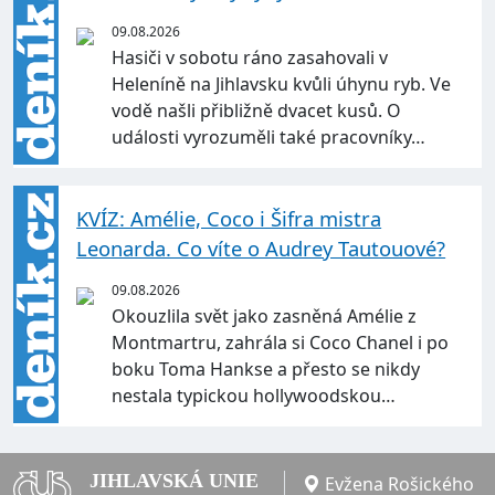
09.08.2026
Hasiči v sobotu ráno zasahovali v
Heleníně na Jihlavsku kvůli úhynu ryb. Ve
vodě našli přibližně dvacet kusů. O
události vyrozuměli také pracovníky…
KVÍZ: Amélie, Coco i Šifra mistra
Leonarda. Co víte o Audrey Tautouové?
09.08.2026
Okouzlila svět jako zasněná Amélie z
Montmartru, zahrála si Coco Chanel i po
boku Toma Hankse a přesto se nikdy
nestala typickou hollywoodskou…
JIHLAVSKÁ UNIE
Evžena Rošického