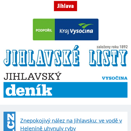
Znepokojivý nález na Jihlavsku: ve vodě v
Heleníně uhynuly ryby