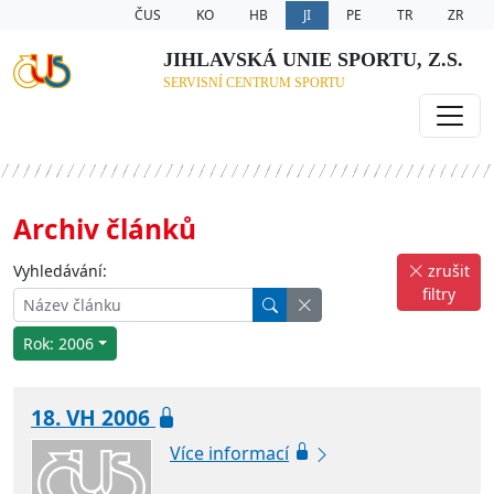
ČUS
KO
HB
JI
PE
TR
ZR
JIHLAVSKÁ UNIE SPORTU, Z.S.
SERVISNÍ CENTRUM SPORTU
Archiv článků
Vyhledávání:
zrušit
filtry
Rok: 2006
18. VH 2006
Více informací