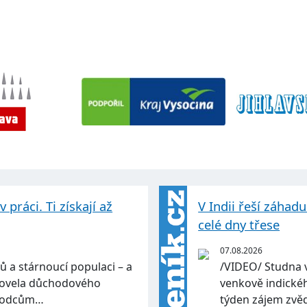
práci. Ti získají až
V Indii řeší záhad
celé dny třese
07.08.2026
ů a stárnoucí populaci – a
/VIDEO/ Studna 
 Novela důchodového
venkově indickéh
ůchodcům…
týden zájem zvě