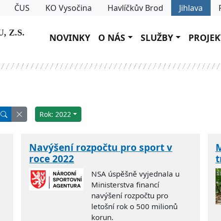
ČUS
KO Vysočina
Havlíčkův Brod
Jihlava
 Z.S.
NOVINKY
O NÁS
SLUŽBY
PROJEK
Rok: 2022
Navýšení rozpočtu pro sport v
M
roce 2022
t
NSA úspěšně vyjednala u
Ministerstva financí
navýšení rozpočtu pro
letošní rok o 500 milionů
korun.