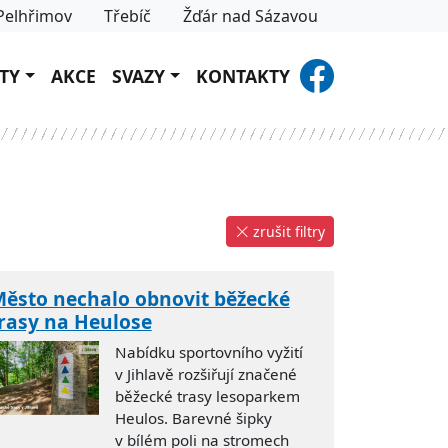
Pelhřimov
Třebíč
Žďár nad Sázavou
TY
AKCE
SVAZY
KONTAKTY
zrušit filtry
ěsto nechalo obnovit běžecké
rasy na Heulose
Nabídku sportovního vyžití
v Jihlavě rozšiřují značené
běžecké trasy lesoparkem
Heulos. Barevné šipky
v bílém poli na stromech