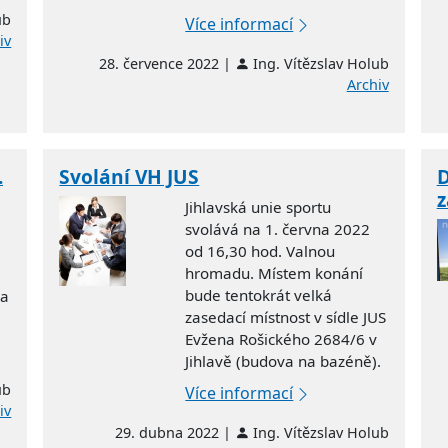
ub
Více informací
iv
28. července 2022 |
Ing. Vítězslav Holub
Archiv
.
Svolání VH JUS
D
z
Jihlavská unie sportu
svolává na 1. června 2022
od 16,30 hod. Valnou
hromadu. Místem konání
bude tentokrát velká
la
zasedací místnost v sídle JUS
Evžena Rošického 2684/6 v
Jihlavě (budova na bazéně).
ub
Více informací
iv
29. dubna 2022 |
Ing. Vítězslav Holub