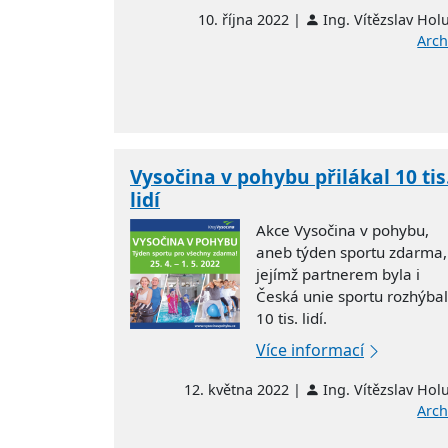
10. října 2022 |
Ing. Vítězslav Hol
Arch
Vysočina v pohybu přilákal 10 tis
lidí
Akce Vysočina v pohybu,
aneb týden sportu zdarma,
jejímž partnerem byla i
Česká unie sportu rozhýba
10 tis. lidí.
Více informací
12. května 2022 |
Ing. Vítězslav Hol
Arch