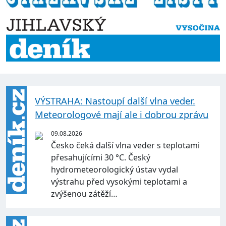
VÝSTRAHA: Nastoupí další vlna veder.
Meteorologové mají ale i dobrou zprávu
09.08.2026
Česko čeká další vlna veder s teplotami
přesahujícími 30 °C. Český
hydrometeorologický ústav vydal
výstrahu před vysokými teplotami a
zvýšenou zátěží…