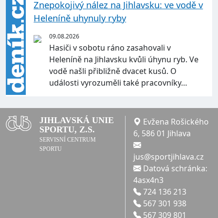
Znepokojivý nález na Jihlavsku: ve vodě v
Heleníně uhynuly ryby
09.08.2026
Hasiči v sobotu ráno zasahovali v
Heleníně na Jihlavsku kvůli úhynu ryb. Ve
vodě našli přibližně dvacet kusů. O
události vyrozuměli také pracovníky…
JIHLAVSKÁ UNIE
Evžena Rošického
SPORTU, Z.S.
6, 586 01 Jihlava
SERVISNÍ CENTRUM
SPORTU
jus@sportjihlava.cz
Datová schránka:
4asx4n3
724 136 213
567 301 938
567 309 801