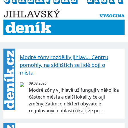
Modré zóny rozdělily Jihlavu. Centru
pomohly, na sídlištích se lidé bojí o
místa
09.08.2026
Modré zóny v Jihlavě už fungují v několika
částech města a další lokality čekají
změny. Zatímco někteří obyvatelé
regulovaných oblastí říkají, že po…