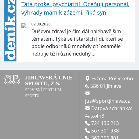
Táta prošel psychiatrií. Oceňuji personál,
výhrady mám k zázemí, říká syn
09.08.2026
Duševní zdraví je čím dál naléhavějším
tématem. Týká se i starších lidí, kteří se
podle odborníků mnohdy cítí osaměle
nebo je tíží různé neduhy.…
JIHLAVSKÁ UNIE
Evžena Rošického
SPORTU, Z.S.
6, 586 01 Jihlava
SERVISNÍ CENTRUM
SPORTU
jus@sportjihlava.cz
Datová schránka:
4asx4n3
724 136 213
567 301 938
567 309 801