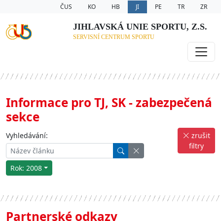
ČUS
KO
HB
JI
PE
TR
ZR
JIHLAVSKÁ UNIE SPORTU, Z.S.
SERVISNÍ CENTRUM SPORTU
Informace pro TJ, SK - zabezpečená
sekce
Vyhledávání:
zrušit
filtry
Rok: 2008
Partnerské odkazy