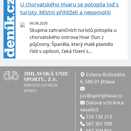
U chorvatského Hvaru se potopila loď s
turisty. Místní přihlíželi a nepomohli
06.08.2026
Skupina zahraničních turistů potopila u
chorvatského ostrova Hvar člun z
půjčovny. Španěla, který malé plavidlo
řídil v opilosti, čeká řízení s…
JIHLAVSKÁ UNIE
Evžena Rošického
SPORTU, Z.S.
6, 586 01 Jihlava
SERVISNÍ CENTRUM
SPORTU
jus@sportjihlava.cz
Datová schránka:
4asx4n3
724 136 213
567 301 938
567 309 801