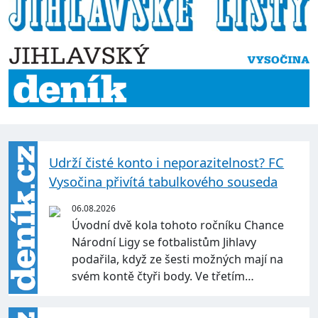
Udrží čisté konto i neporazitelnost? FC
Vysočina přivítá tabulkového souseda
06.08.2026
Úvodní dvě kola tohoto ročníku Chance
Národní Ligy se fotbalistům Jihlavy
podařila, když ze šesti možných mají na
svém kontě čtyři body. Ve třetím…