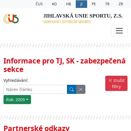
ČUS
KO
HB
JI
PE
TR
ZR
JIHLAVSKÁ UNIE SPORTU, Z.S.
SERVISNÍ CENTRUM SPORTU
Informace pro TJ, SK - zabezpečená
sekce
Vyhledávání:
zrušit
filtry
Rok: 2009
Partnerské odkazy