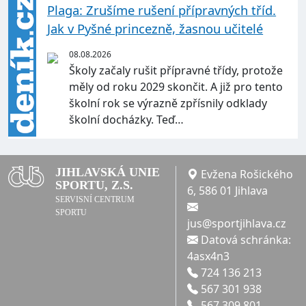
Plaga: Zrušíme rušení přípravných tříd.
Jak v Pyšné princezně, žasnou učitelé
08.08.2026
Školy začaly rušit přípravné třídy, protože
měly od roku 2029 skončit. A již pro tento
školní rok se výrazně zpřísnily odklady
školní docházky. Teď…
JIHLAVSKÁ UNIE
Evžena Rošického
SPORTU, Z.S.
6, 586 01 Jihlava
SERVISNÍ CENTRUM
SPORTU
jus@sportjihlava.cz
Datová schránka:
4asx4n3
724 136 213
567 301 938
567 309 801