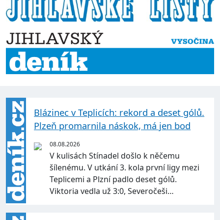
Blázinec v Teplicích: rekord a deset gólů.
Plzeň promarnila náskok, má jen bod
08.08.2026
V kulisách Stínadel došlo k něčemu
šílenému. V utkání 3. kola první ligy mezi
Teplicemi a Plzní padlo deset gólů.
Viktoria vedla už 3:0, Severočeši…