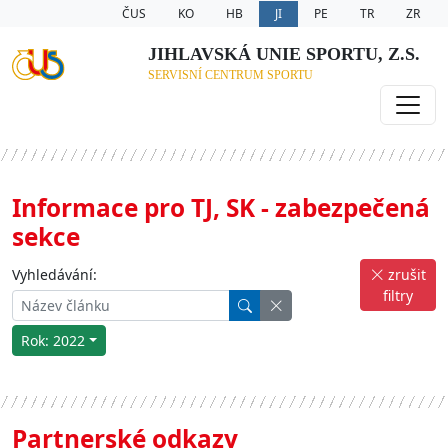
ČUS
KO
HB
JI
PE
TR
ZR
JIHLAVSKÁ UNIE SPORTU, Z.S.
SERVISNÍ CENTRUM SPORTU
Informace pro TJ, SK - zabezpečená
sekce
Vyhledávání:
zrušit
filtry
Rok: 2022
Partnerské odkazy