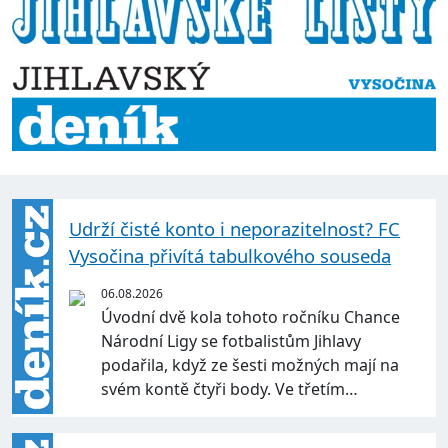
Udrží čisté konto i neporazitelnost? FC
Vysočina přivítá tabulkového souseda
06.08.2026
Úvodní dvě kola tohoto ročníku Chance
Národní Ligy se fotbalistům Jihlavy
podařila, když ze šesti možných mají na
svém kontě čtyři body. Ve třetím…