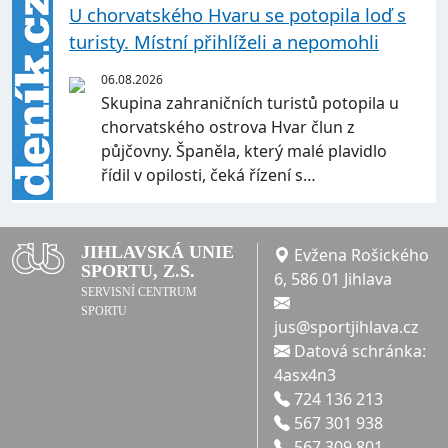
U chorvatského Hvaru se potopila loď s
turisty. Místní přihlíželi a nepomohli
06.08.2026
Skupina zahraničních turistů potopila u
chorvatského ostrova Hvar člun z
půjčovny. Španěla, který malé plavidlo
řídil v opilosti, čeká řízení s…
JIHLAVSKÁ UNIE
Evžena Rošického
SPORTU, Z.S.
6, 586 01 Jihlava
SERVISNÍ CENTRUM
SPORTU
jus@sportjihlava.cz
Datová schránka:
4asx4n3
724 136 213
567 301 938
567 309 801