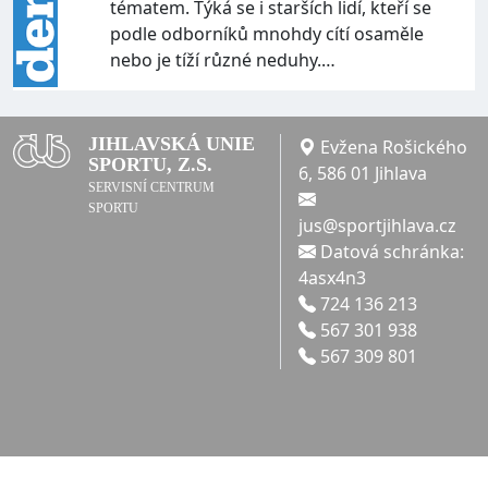
tématem. Týká se i starších lidí, kteří se
podle odborníků mnohdy cítí osaměle
nebo je tíží různé neduhy.…
JIHLAVSKÁ UNIE
Evžena Rošického
SPORTU, Z.S.
6, 586 01 Jihlava
SERVISNÍ CENTRUM
SPORTU
jus@sportjihlava.cz
Datová schránka:
4asx4n3
724 136 213
567 301 938
567 309 801