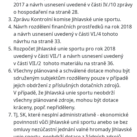
2017 a návrh usnesení uvedené v části IV./10 zprávy
o hospodaření na straně 28.
Zprávu Kontrolní komise Jihlavské unie sportu.
Návrh rozdělení finančních prostředků na rok 2018
a návrh usnesení uvedený v části VI./4 tohoto
návrhu na straně 33.
Rozpočet Jihlavské unie sportu pro rok 2018
uvedený v části VII./1 a návrh usnesení uvedený
v části VII./2 tohoto materiálu na straně 36.
Všechny plánované a schválené dotace mohou být
sdruženým subjektům rozděleny pouze v případě
jejich obdržení z příslušných dotačních zdrojů.
V případě, že Jihlavská unie sportu neobdrží
všechny plánované zdroje, mohou být dotace
kráceny, popř. nepřiděleny.
TJ, SK, které nesplní administrativně - ekonomické
povinnosti vůči Jihlavské unii sportu anebo se bez
omluvy nezúčastní jednání valné hromady Jihlavské
unie sportu, neobdrží dotace z žádných zdrojů.