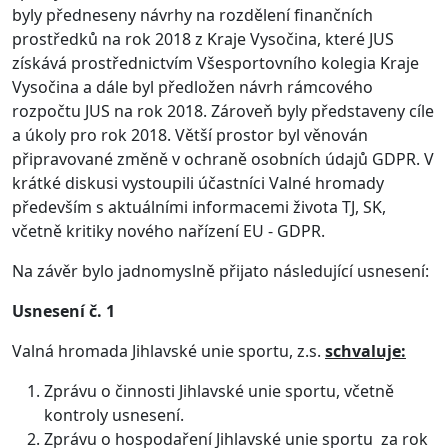
byly předneseny návrhy na rozdělení finančních
prostředků na rok 2018 z Kraje Vysočina, které JUS
získává prostřednictvím Všesportovního kolegia Kraje
Vysočina a dále byl předložen návrh rámcového
rozpočtu JUS na rok 2018. Zároveň byly představeny cíle
a úkoly pro rok 2018. Větší prostor byl věnován
připravované změně v ochraně osobních údajů GDPR. V
krátké diskusi vystoupili účastníci Valné hromady
především s aktuálními informacemi života TJ, SK,
včetně kritiky nového nařízení EU - GDPR.
Na závěr bylo jadnomyslně přijato následující usnesení:
Usnesení č. 1
Valná hromada Jihlavské unie sportu, z.s.
schvaluje:
Zprávu o činnosti Jihlavské unie sportu, včetně
kontroly usnesení.
Zprávu o hospodaření Jihlavské unie sportu za rok