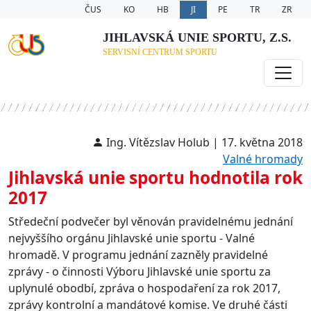
ČUS
KO
HB
JI
PE
TR
ZR
JIHLAVSKÁ UNIE SPORTU, Z.S.
SERVISNÍ CENTRUM SPORTU
Ing. Vítězslav Holub | 17. května 2018
Valné hromady
Jihlavská unie sportu hodnotila rok
2017
Středeční podvečer byl věnován pravidelnému jednání
nejvyššího orgánu Jihlavské unie sportu - Valné
hromadě. V programu jednání zazněly pravidelné
zprávy - o činnosti Výboru Jihlavské unie sportu za
uplynulé obodbí, zpráva o hospodaření za rok 2017,
zprávy kontrolní a mandátové komise. Ve druhé části