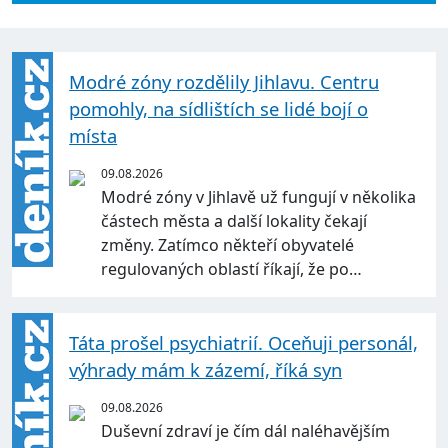
Modré zóny rozdělily Jihlavu. Centru
pomohly, na sídlištích se lidé bojí o
místa
09.08.2026
Modré zóny v Jihlavě už fungují v několika
částech města a další lokality čekají
změny. Zatímco někteří obyvatelé
regulovaných oblastí říkají, že po…
Táta prošel psychiatrií. Oceňuji personál,
výhrady mám k zázemí, říká syn
09.08.2026
Duševní zdraví je čím dál naléhavějším