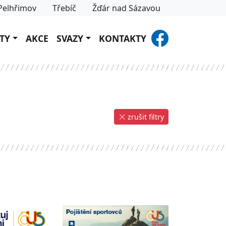
Pelhřimov
Třebíč
Žďár nad Sázavou
TY
AKCE
SVAZY
KONTAKTY
zrušit filtry