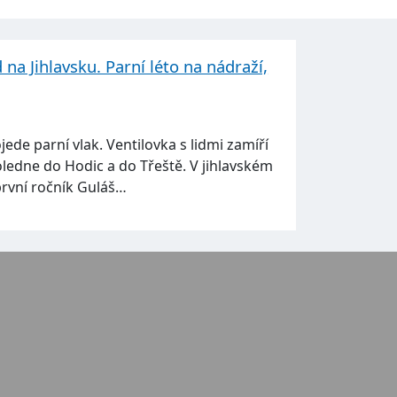
 na Jihlavsku. Parní léto na nádraží,
ede parní vlak. Ventilovka s lidmi zamíří
edne do Hodic a do Třeště. V jihlavském
první ročník Guláš…