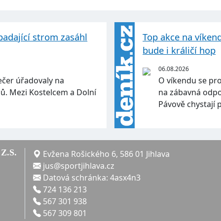
padající strom zasáhl
Top akce na víkend
bude i králičí hop
06.08.2026
ečer úřadovaly na
O víkendu se proj
ahů. Mezi Kostelcem a Dolní
na zábavná odpol
…
Pávově chystají 
Z.S.
Evžena Rošického 6, 586 01 Jihlava
jus@sportjihlava.cz
Datová schránka: 4asx4n3
724 136 213
567 301 938
567 309 801