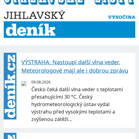
VÝSTRAHA: Nastoupí další vlna veder.
Meteorologové mají ale i dobrou zprávu
09.08.2026
Česko čeká další vlna veder s teplotami
přesahujícími 30 °C. Český
hydrometeorologický ústav vydal
výstrahu před vysokými teplotami a
zvýšenou zátěží…