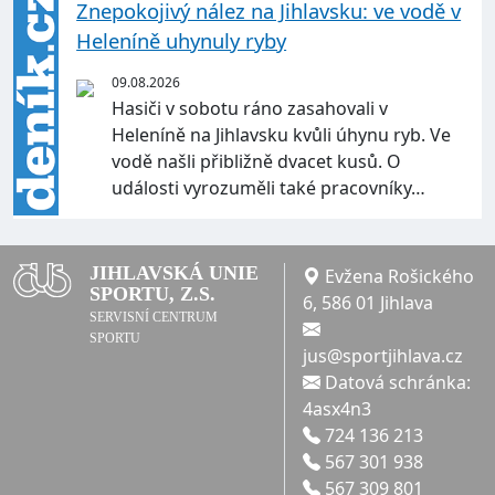
Znepokojivý nález na Jihlavsku: ve vodě v
Heleníně uhynuly ryby
09.08.2026
Hasiči v sobotu ráno zasahovali v
Heleníně na Jihlavsku kvůli úhynu ryb. Ve
vodě našli přibližně dvacet kusů. O
události vyrozuměli také pracovníky…
JIHLAVSKÁ UNIE
Evžena Rošického
SPORTU, Z.S.
6, 586 01 Jihlava
SERVISNÍ CENTRUM
SPORTU
jus@sportjihlava.cz
Datová schránka:
4asx4n3
724 136 213
567 301 938
567 309 801