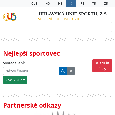
ČUS
KO
HB
JI
PE
TR
ZR
JIHLAVSKÁ UNIE SPORTU, Z.S.
SERVISNÍ CENTRUM SPORTU
Nejlepší sportovec
Vyhledávání:
zrušit
filtry
Rok: 2012
Partnerské odkazy