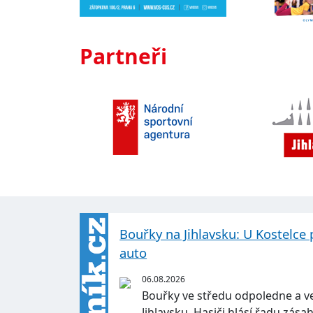
Partneři
Bouřky na Jihlavsku: U Kostelce 
auto
06.08.2026
Bouřky ve středu odpoledne a v
Jihlavsku. Hasiči hlásí řadu zás