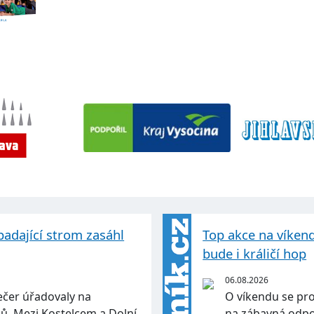
padající strom zasáhl
Top akce na víkend
bude i králičí hop
06.08.2026
ečer úřadovaly na
O víkendu se proj
ahů. Mezi Kostelcem a Dolní
na zábavná odpol