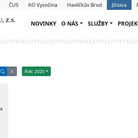
ČUS
KO Vysočina
Havlíčkův Brod
Jihlava
 Z.S.
NOVINKY
O NÁS
SLUŽBY
PROJEK
Rok: 2020
la