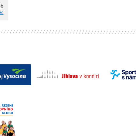
ub
ec