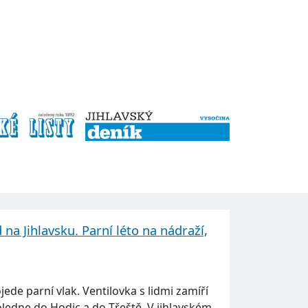
 na Jihlavsku. Parní léto na nádraží,
ede parní vlak. Ventilovka s lidmi zamíří
edne do Hodic a do Třeště. V jihlavském