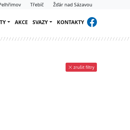
Pelhřimov
Třebíč
Žďár nad Sázavou
TY
AKCE
SVAZY
KONTAKTY
zrušit filtry