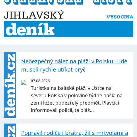
Nebezpečný nález na pláži v Polsku. Lidé
museli rychle utíkat pryč
07.08.2026
Turistka na baltské pláži v Ustce na
severu Polska v polovině týdne našla na
zemi ležet podezřelý předmět. Plavčíci
informovali policii, ta pláž…
Popravil rodiče i bratra, žil s mrtvolami a