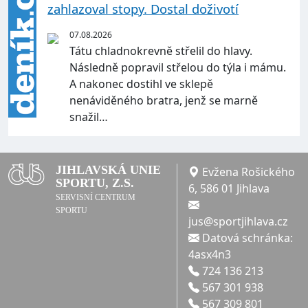
zahlazoval stopy. Dostal doživotí
07.08.2026
Tátu chladnokrevně střelil do hlavy.
Následně popravil střelou do týla i mámu.
A nakonec dostihl ve sklepě
nenáviděného bratra, jenž se marně
snažil…
JIHLAVSKÁ UNIE
Evžena Rošického
SPORTU, Z.S.
6, 586 01 Jihlava
SERVISNÍ CENTRUM
SPORTU
jus@sportjihlava.cz
Datová schránka:
4asx4n3
724 136 213
567 301 938
567 309 801