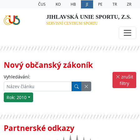
ČUS
KO
HB
JI
PE
TR
ZR
JIHLAVSKÁ UNIE SPORTU, Z.S.
SERVISNÍ CENTRUM SPORTU
Nový občanský zákoník
Vyhledávání:
zrušit
filtry
Rok: 2010
Partnerské odkazy