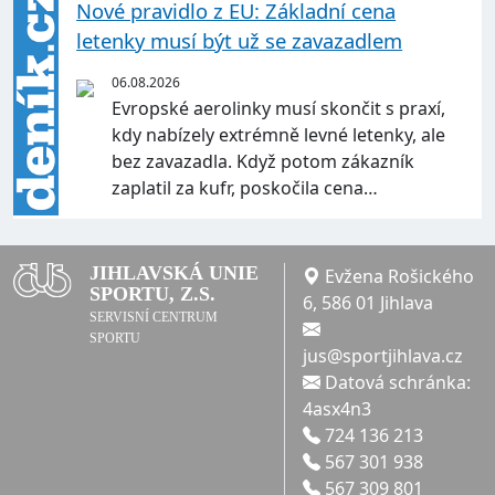
Nové pravidlo z EU: Základní cena
letenky musí být už se zavazadlem
06.08.2026
Evropské aerolinky musí skončit s praxí,
kdy nabízely extrémně levné letenky, ale
bez zavazadla. Když potom zákazník
zaplatil za kufr, poskočila cena…
JIHLAVSKÁ UNIE
Evžena Rošického
SPORTU, Z.S.
6, 586 01 Jihlava
SERVISNÍ CENTRUM
SPORTU
jus@sportjihlava.cz
Datová schránka:
4asx4n3
724 136 213
567 301 938
567 309 801