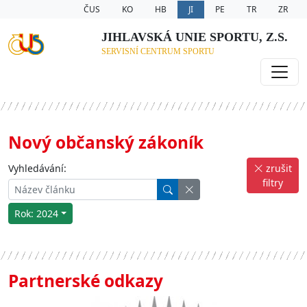
ČUS
KO
HB
JI
PE
TR
ZR
JIHLAVSKÁ UNIE SPORTU, Z.S.
SERVISNÍ CENTRUM SPORTU
Nový občanský zákoník
Vyhledávání:
zrušit
filtry
Rok: 2024
Partnerské odkazy