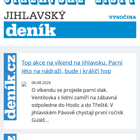
Top akce na víkend na Jihlavsku. Parní
léto na nádraží, bude i králičí hop
06.08.2026
O víkendu se projede parní vlak.
Ventilovka s lidmi zamíří na zábavná
odpoledne do Hodic a do Třeště. V
jihlavském Pávově chystají první ročník
Guláš…