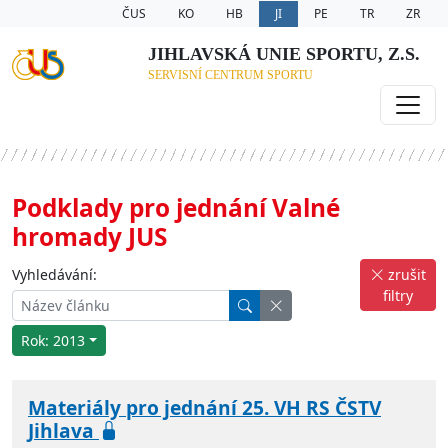
ČUS
KO
HB
JI
PE
TR
ZR
JIHLAVSKÁ UNIE SPORTU, Z.S.
SERVISNÍ CENTRUM SPORTU
Podklady pro jednání Valné
hromady JUS
Vyhledávání:
zrušit
filtry
Rok: 2013
Materiály pro jednání 25. VH RS ČSTV
Jihlava