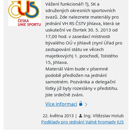
Vážení funkcionáři TJ, SK a
sdružených okresních sportovních
svazů. Zde naleznete materiály pro
jednání VH RS ČSTV Jihlava, která se
uskuteční ve čtvrtek 30. 5. 2013 od
17,00 hod. v zasedací místnosti
bývalého OÚ v Jihlavě (nyní Úřad pro
zastupování státu ve věcech
majetkových) 1. poschodí, Tolstého
15, Jihlava.
Materiál Vám bude v písemné
podobě předložen na jednání
samotném. Pozvánka a delegační
lístky již byly rozeslány v předstihu.
Jste srdečně zváni.
Více informací
22. května 2013 |
Ing. Vítězslav Holub
Podklady pro jednání Valné hromady JUS