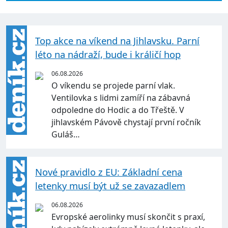
Top akce na víkend na Jihlavsku. Parní
léto na nádraží, bude i králičí hop
06.08.2026
O víkendu se projede parní vlak.
Ventilovka s lidmi zamíří na zábavná
odpoledne do Hodic a do Třeště. V
jihlavském Pávově chystají první ročník
Guláš…
Nové pravidlo z EU: Základní cena
letenky musí být už se zavazadlem
06.08.2026
Evropské aerolinky musí skončit s praxí,