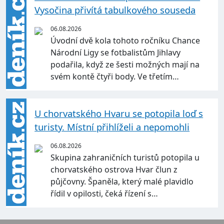
Vysočina přivítá tabulkového souseda
06.08.2026
Úvodní dvě kola tohoto ročníku Chance
Národní Ligy se fotbalistům Jihlavy
podařila, když ze šesti možných mají na
svém kontě čtyři body. Ve třetím…
U chorvatského Hvaru se potopila loď s
turisty. Místní přihlíželi a nepomohli
06.08.2026
Skupina zahraničních turistů potopila u
chorvatského ostrova Hvar člun z
půjčovny. Španěla, který malé plavidlo
řídil v opilosti, čeká řízení s…