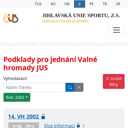
ČUS
KO
HB
JI
PE
TR
ZR
JIHLAVSKÁ UNIE SPORTU, Z.S.
SERVISNÍ CENTRUM SPORTU
Podklady pro jednání Valné
hromady JUS
Vyhledávání:
zrušit
filtry
Rok: 2002
14. VH 2002
Více informací