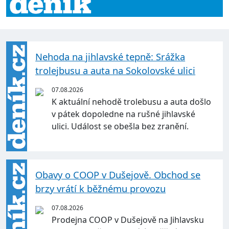
Nehoda na jihlavské tepně: Srážka
trolejbusu a auta na Sokolovské ulici
07.08.2026
K aktuální nehodě trolebusu a auta došlo
v pátek dopoledne na rušné jihlavské
ulici. Událost se obešla bez zranění.
Obavy o COOP v Dušejově. Obchod se
brzy vrátí k běžnému provozu
07.08.2026
Prodejna COOP v Dušejově na Jihlavsku