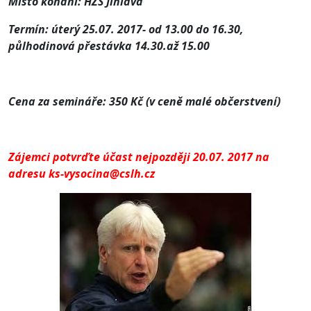
Místo konání: HZS Jihlava
Termín: úterý 25.07. 2017- od 13.00 do 16.30,
půlhodinová přestávka 14.30.až 15.00
Cena za semináře: 350 Kč (v ceně malé občerstvení)
Zájemci potvrďte účast nejpozději 20.07. 2017 na
adresu ks-vysocina@cslh.cz