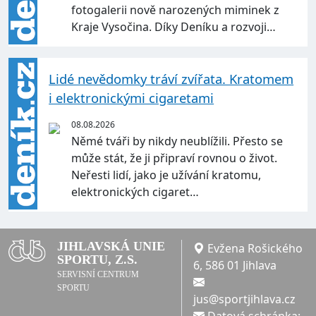
fotogalerii nově narozených miminek z
Kraje Vysočina. Díky Deníku a rozvoji…
Lidé nevědomky tráví zvířata. Kratomem
i elektronickými cigaretami
08.08.2026
Němé tváři by nikdy neublížili. Přesto se
může stát, že ji připraví rovnou o život.
Neřesti lidí, jako je užívání kratomu,
elektronických cigaret…
JIHLAVSKÁ UNIE
Evžena Rošického
SPORTU, Z.S.
6, 586 01 Jihlava
SERVISNÍ CENTRUM
SPORTU
jus@sportjihlava.cz