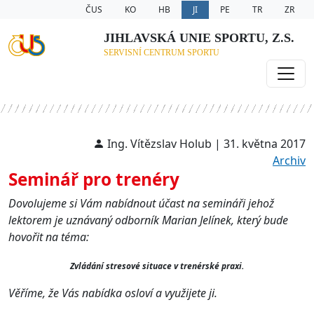
ČUS
KO
HB
JI
PE
TR
ZR
JIHLAVSKÁ UNIE SPORTU, Z.S.
SERVISNÍ CENTRUM SPORTU
Ing. Vítězslav Holub | 31. května 2017
Archiv
Seminář pro trenéry
Dovolujeme si Vám nabídnout účast na semináři jehož
lektorem je uznávaný odborník Marian Jelínek, který bude
hovořit na téma:
Zvládání stresové situace v trenérské praxi.
Věříme, že Vás nabídka osloví a využijete ji.