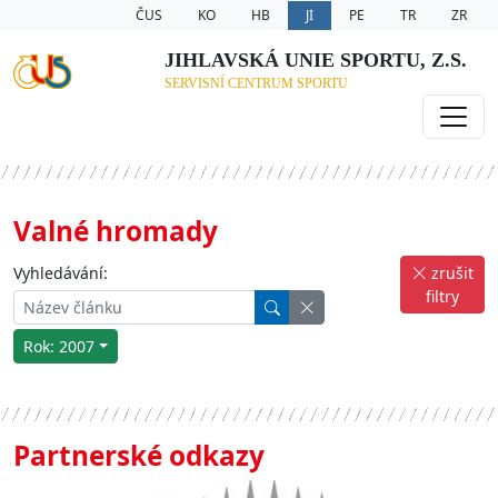
ČUS
KO
HB
JI
PE
TR
ZR
JIHLAVSKÁ UNIE SPORTU, Z.S.
SERVISNÍ CENTRUM SPORTU
Valné hromady
Vyhledávání:
zrušit
filtry
Rok: 2007
Partnerské odkazy