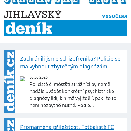
Zachránili jsme schizofrenika? Policie se
má vyhnout zbytečným diagnózám
08.08.2026
Policisté či městští strážníci by neměli
nadále uvádět konkrétní psychiatrické
diagnózy lidí, k nimž vyjíždějí, pakliže to
není nezbytně nutné. Podle…
Promarněná příležitost. Fotbalisté FC