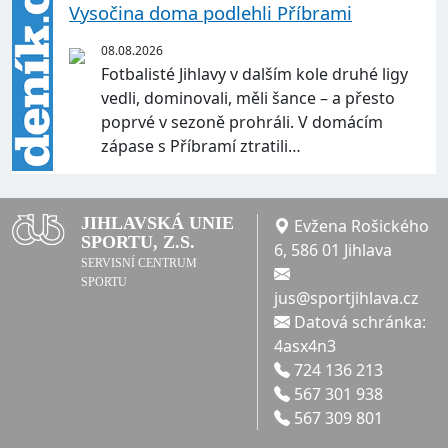
Vysočina doma podlehli Příbrami
08.08.2026
Fotbalisté Jihlavy v dalším kole druhé ligy
vedli, dominovali, měli šance – a přesto
poprvé v sezoně prohráli. V domácím
zápase s Příbramí ztratili…
JIHLAVSKÁ UNIE
Evžena Rošického
SPORTU, Z.S.
6, 586 01 Jihlava
SERVISNÍ CENTRUM
SPORTU
jus@sportjihlava.cz
Datová schránka:
4asx4n3
724 136 213
567 301 938
567 309 801