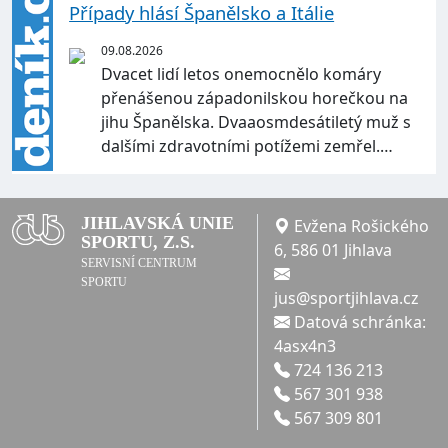
Případy hlásí Španělsko a Itálie
09.08.2026
Dvacet lidí letos onemocnělo komáry
přenášenou západonilskou horečkou na
jihu Španělska. Dvaaosmdesátiletý muž s
dalšími zdravotními potížemi zemřel.…
JIHLAVSKÁ UNIE
Evžena Rošického
SPORTU, Z.S.
6, 586 01 Jihlava
SERVISNÍ CENTRUM
SPORTU
jus@sportjihlava.cz
Datová schránka:
4asx4n3
724 136 213
567 301 938
567 309 801