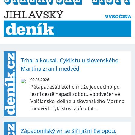
Trhal a kousal. Cyklistu u slovenského
Martina zranil medvěd
09.08.2026
Pětapadesátiletého muže jedoucího po
lesní cestě napadl sobotu vpodvečer ve
Valčianskej doline u slovenského Martina
medvěd. Cyklistovi způsobil…
Západonilský vir se šíří jižní Evropou.