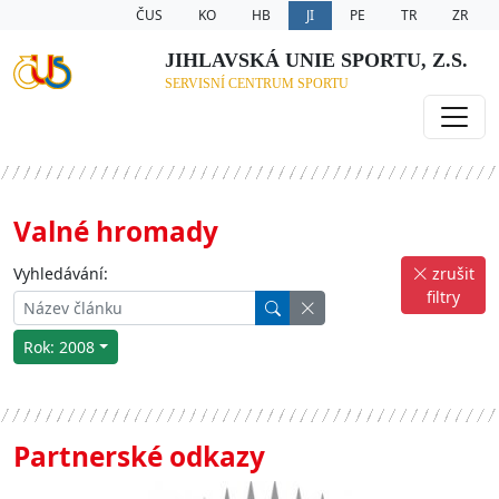
ČUS
KO
HB
JI
PE
TR
ZR
JIHLAVSKÁ UNIE SPORTU, Z.S.
SERVISNÍ CENTRUM SPORTU
Valné hromady
Vyhledávání:
zrušit
filtry
Rok: 2008
Partnerské odkazy