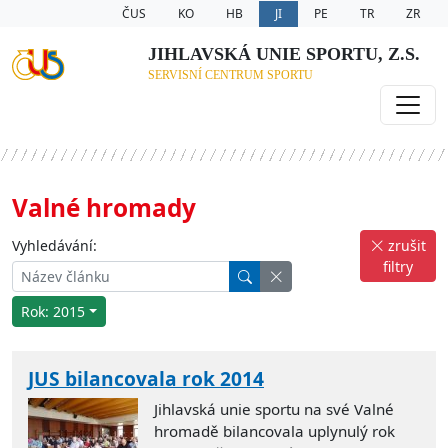
ČUS
KO
HB
JI
PE
TR
ZR
JIHLAVSKÁ UNIE SPORTU, Z.S.
SERVISNÍ CENTRUM SPORTU
Valné hromady
Vyhledávání:
zrušit
filtry
Rok: 2015
JUS bilancovala rok 2014
Jihlavská unie sportu na své Valné
hromadě bilancovala uplynulý rok