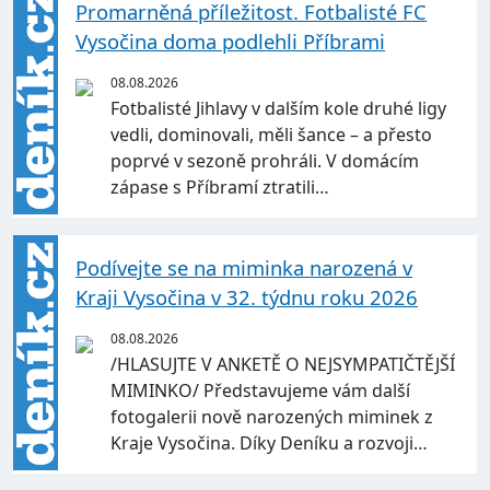
Promarněná příležitost. Fotbalisté FC
Vysočina doma podlehli Příbrami
08.08.2026
Fotbalisté Jihlavy v dalším kole druhé ligy
vedli, dominovali, měli šance – a přesto
poprvé v sezoně prohráli. V domácím
zápase s Příbramí ztratili…
Podívejte se na miminka narozená v
Kraji Vysočina v 32. týdnu roku 2026
08.08.2026
/HLASUJTE V ANKETĚ O NEJSYMPATIČTĚJŠÍ
MIMINKO/ Představujeme vám další
fotogalerii nově narozených miminek z
Kraje Vysočina. Díky Deníku a rozvoji…