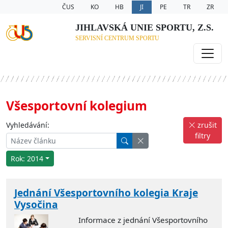
ČUS
KO
HB
JI
PE
TR
ZR
JIHLAVSKÁ UNIE SPORTU, Z.S.
SERVISNÍ CENTRUM SPORTU
Všesportovní kolegium
Vyhledávání:
zrušit
filtry
Rok: 2014
Jednání Všesportovního kolegia Kraje
Vysočina
Informace z jednání Všesportovního