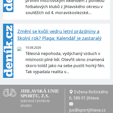
prvním mistrovským víkendem z pohledu
fotbalových klubů z jihlavského okresu v
soutěžích od 4. moravskoslezské…
Změní se kvůli vedru letní prázdniny a
školní rok? Plaga: Kalendář je zastaralý
10.08.2026
Tělesná nepohoda, vydýchaný vzduch v
místnosti plné lidí. Otevřít okno znamená
skoro totéž jako na sebe pustit horký fén.
Tak vypadala realita v…
JIHLAVSKÁ UNIE
Evžena Rošického
SPORTU, Z.S.
6, 586 01 Jihlava
SERVISNÍ CENTRUM
SPORTU
jus@sportjihlava.cz