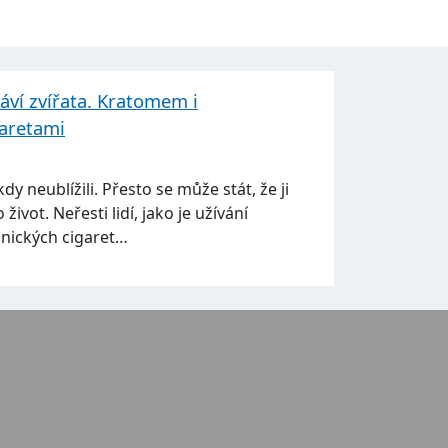
áví zvířata. Kratomem i
garetami
dy neublížili. Přesto se může stát, že ji
život. Neřesti lidí, jako je užívání
onických cigaret…