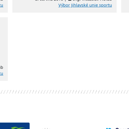
tu
Výbor Jihlavské unie sportu
ub
tu