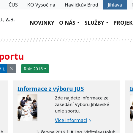
ČUS
KO Vysočina
Havlíčkův Brod
Jihlava
 Z.S.
NOVINKY
O NÁS
SLUŽBY
PROJEK
sportu
Rok: 2016
Informace z výboru JUS
I
Zde najdete informace ze
zasedání Výboru Jihlavské
unie sportu.
Více informací
ub
3. června 2016 |
Ing. Vítězslav Holub