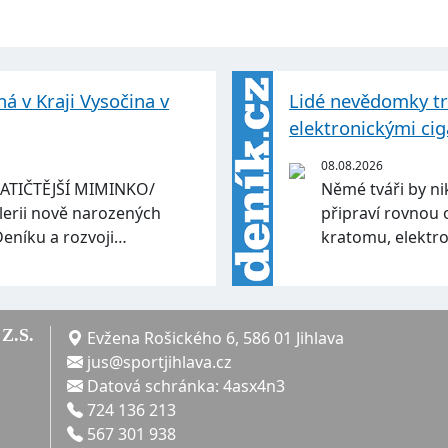
á v Kraji Vysočina v
Lidé nevědomky tr
elektronickými ci
08.08.2026
ATIČTĚJŠÍ MIMINKO/
Němé tváři by nik
lerii nově narozených
připraví rovnou o 
Deníku a rozvoji…
kratomu, elektr
Z.S.
Evžena Rošického 6, 586 01 Jihlava
jus@sportjihlava.cz
Datová schránka: 4asx4n3
724 136 213
567 301 938