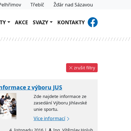
Pelhřimov
Třebíč
Žďár nad Sázavou
TY
AKCE
SVAZY
KONTAKTY
zrušit filtry
nformace z výboru JUS
Zde najdete informace ze
zasedání Výboru Jihlavské
unie sportu.
Více informací
4. listopadu 2016 |
Ing. Vítězslav Holub