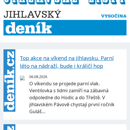
Top akce na víkend na Jihlavsku. Parní
léto na nádraží, bude i králičí hop
06.08.2026
O víkendu se projede parní vlak.
Ventilovka s lidmi zamíří na zábavná
odpoledne do Hodic a do Třeště. V
jihlavském Pávově chystají první ročník
Guláš…