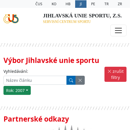
ČUS
KO
HB
JI
PE
TR
ZR
JIHLAVSKÁ UNIE SPORTU, Z.S.
SERVISNÍ CENTRUM SPORTU
Výbor Jihlavské unie sportu
Vyhledávání:
zrušit
filtry
Rok: 2007
Partnerské odkazy