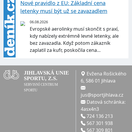
Nové pravidlo z EU: Základní cena
letenky musí být už se zavazadlem
06.08.2026
Evropské aerolinky musí skončit s praxí,
kdy nabízely extrémně levné letenky, ale
bez zavazadla. Když potom zákazník
zaplatil za kufr, poskočila cena…
JIHLAVSKÁ UNIE
Evžena Rošického
SPORTU, Z.S.
6, 586 01 Jihlava
SERVISNÍ CENTRUM
SPORTU
jus@sportjihlava.cz
Datová schránka:
4asx4n3
724 136 213
567 301 938
567 309 801