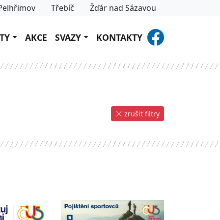
Pelhřimov
Třebíč
Žďár nad Sázavou
TY
AKCE
SVAZY
KONTAKTY
zrušit filtry