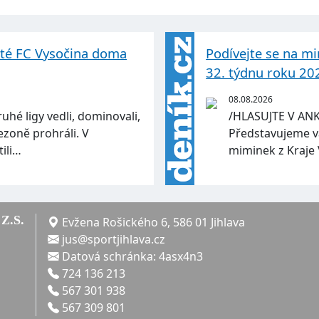
sté FC Vysočina doma
Podívejte se na mi
32. týdnu roku 20
08.08.2026
ruhé ligy vedli, dominovali,
/HLASUJTE V AN
ezoně prohráli. V
Představujeme v
ili…
miminek z Kraje 
Z.S.
Evžena Rošického 6, 586 01 Jihlava
jus@sportjihlava.cz
Datová schránka: 4asx4n3
724 136 213
567 301 938
567 309 801