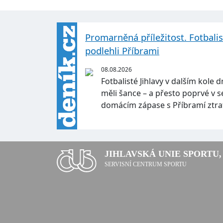
Promarněná příležitost. Fotbali
podlehli Příbrami
08.08.2026
Fotbalisté Jihlavy v dalším kole d
měli šance – a přesto poprvé v s
domácím zápase s Příbramí ztrat
JIHLAVSKÁ UNIE SPORTU, 
SERVISNÍ CENTRUM SPORTU