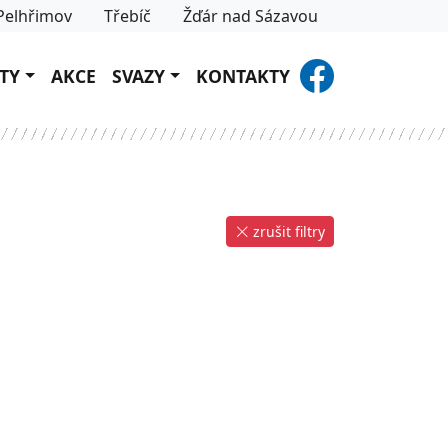
Pelhřimov
Třebíč
Žďár nad Sázavou
TY
AKCE
SVAZY
KONTAKTY
zrušit filtry