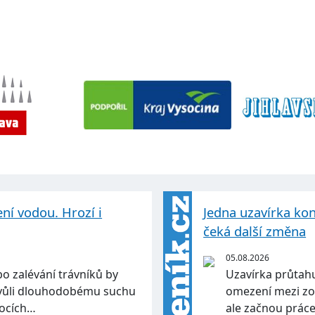
ení vodou. Hrozí i
Jedna uzavírka kon
čeká další změna
05.08.2026
o zalévání trávníků by
Uzavírka průtahu
Kvůli dlouhodobému suchu
omezení mezi zo
tocích…
ale začnou práce