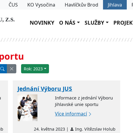
ČUS
KO Vysočina
Havlíčkův Brod
Jihlava
 Z.S.
NOVINKY
O NÁS
SLUŽBY
PROJEK
sportu
Rok: 2023
Jednání Výboru JUS
u
Informace z jednání Výboru
Jihlavské unie sportu
Více informací
ub
24. května 2023 |
Ing. Vítězslav Holub