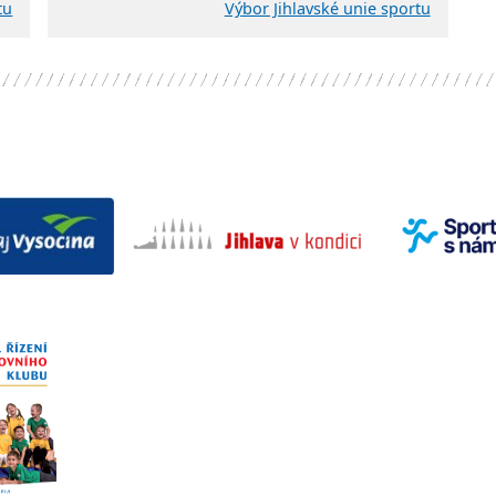
tu
Výbor Jihlavské unie sportu