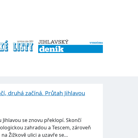
čí, druhá začíná. Průtah Jihlavou
 Jihlavou se znovu překlopí. Skončí
ologickou zahradou a Tescem, zároveň
 na Žižkově ulici a uzavře se…