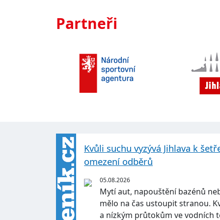
Partneři
Kvůli suchu vyzývá Jihlava k šetř
omezení odběrů
05.08.2026
Mytí aut, napouštění bazénů neb
mělo na čas ustoupit stranou. 
a nízkým průtokům ve vodních 