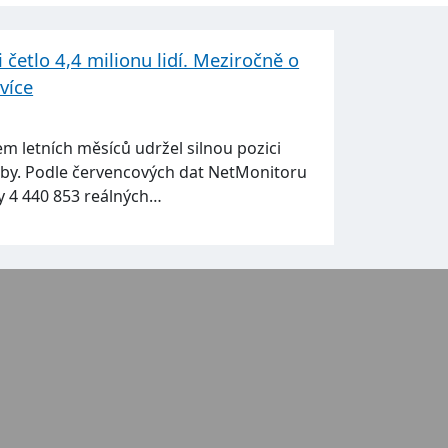
 četlo 4,4 milionu lidí. Meziročně o
více
em letních měsíců udržel silnou pozici
by. Podle červencových dat NetMonitoru
ky 4 440 853 reálných…