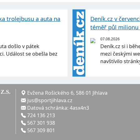
ka trolejbusu a auta na
Deník.cz v červenci
téměř půl milionu 
07.08.2026
uta došlo v pátek
Deník.cz si i běh
ci. Událost se obešla bez
mezi českými we
navštívilo strán
Z.S.
Evžena Rošického 6, 586 01 Jihlava
jus@sportjihlava.cz
Datová schránka: 4asx4n3
724 136 213
567 301 938
567 309 801