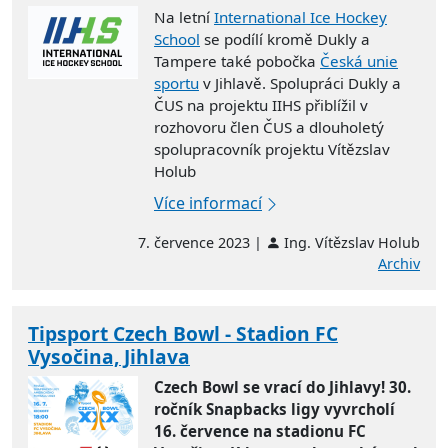
Na letní
International Ice Hockey
School
se podílí kromě Dukly a
Tampere také pobočka
Česká unie
sportu
v Jihlavě. Spolupráci Dukly a
ČUS na projektu IIHS přiblížil v
rozhovoru člen ČUS a dlouholetý
spolupracovník projektu Vítězslav
Holub
Více informací
7. července 2023 |
Ing. Vítězslav Holub
Archiv
Tipsport Czech Bowl - Stadion FC
Vysočina, Jihlava
Czech Bowl se vrací do Jihlavy! 30.
ročník Snapbacks ligy vyvrcholí
16. července na stadionu FC