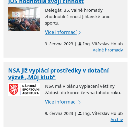
JUS hodnotila svoji činnost
Delegáti 35. valné hromady
zhodnotili činnost Jihlavské unie
sportu.
Více informací
9. června 2023 |
Ing. Vítězslav Holub
Valné hromady
NSA již vyplácí prostředky v dotační
výzvě „Můj klub“
NSA má v plánu vyplacení většiny
žádostí do konce června tohoto roku.
Více informací
9. června 2023 |
Ing. Vítězslav Holub
Archiv