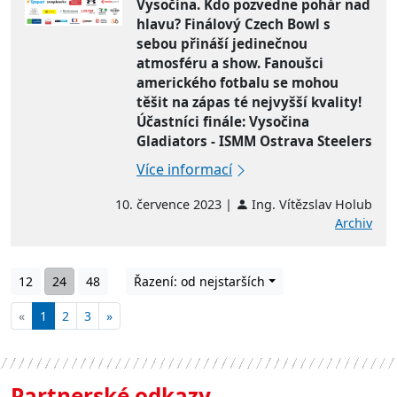
Vysočina. Kdo pozvedne pohár nad
hlavu? Finálový Czech Bowl s
sebou přináší jedinečnou
atmosféru a show. Fanoušci
amerického fotbalu se mohou
těšit na zápas té nejvyšší kvality!
Účastníci finále: Vysočina
Gladiators - ISMM Ostrava Steelers
Více informací
10. července 2023 |
Ing. Vítězslav Holub
Archiv
12
24
48
Řazení: od nejstarších
«
1
2
3
»
Partnerské odkazy