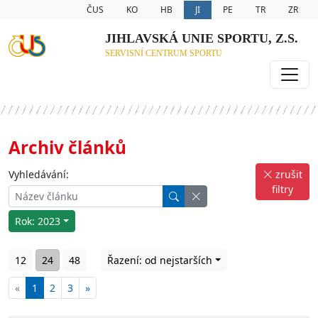
ČUS
KO
HB
JI
PE
TR
ZR
JIHLAVSKÁ UNIE SPORTU, Z.S.
SERVISNÍ CENTRUM SPORTU
Archiv článků
Vyhledávání:
zrušit
filtry
Rok: 2023
12
24
48
Řazení: od nejstarších
«
1
2
3
»