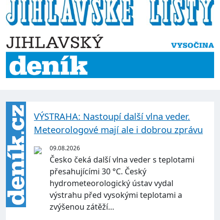
VÝSTRAHA: Nastoupí další vlna veder.
Meteorologové mají ale i dobrou zprávu
09.08.2026
Česko čeká další vlna veder s teplotami
přesahujícími 30 °C. Český
hydrometeorologický ústav vydal
výstrahu před vysokými teplotami a
zvýšenou zátěží…