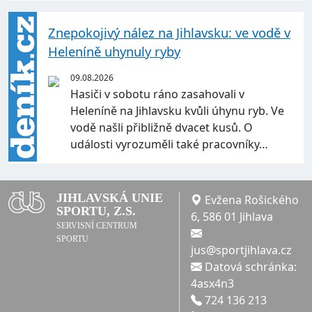
Znepokojivý nález na Jihlavsku: ve vodě v
Heleníně uhynuly ryby
09.08.2026
Hasiči v sobotu ráno zasahovali v
Heleníně na Jihlavsku kvůli úhynu ryb. Ve
vodě našli přibližně dvacet kusů. O
události vyrozuměli také pracovníky…
JIHLAVSKÁ UNIE
Evžena Rošického
SPORTU, Z.S.
6, 586 01 Jihlava
SERVISNÍ CENTRUM
SPORTU
jus@sportjihlava.cz
Datová schránka:
4asx4n3
724 136 213