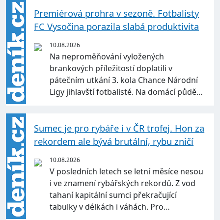
Premiérová prohra v sezoně. Fotbalisty
FC Vysočina porazila slabá produktivita
10.08.2026
Na neproměňování vyložených
brankových příležitostí doplatili v
pátečním utkání 3. kola Chance Národní
Ligy jihlavští fotbalisté. Na domácí půdě…
Sumec je pro rybáře i v ČR trofej. Hon za
rekordem ale bývá brutální, rybu zničí
10.08.2026
V posledních letech se letní měsíce nesou
i ve znamení rybářských rekordů. Z vod
tahaní kapitální sumci překračující
tabulky v délkách i váhách. Pro…