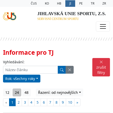
ČUS
KO
HB
JI
PE
TR
ZR
JIHLAVSKÁ UNIE SPORTU, Z.S.
SERVISNÍ CENTRUM SPORTU
Informace pro TJ
Vyhledávání:
zrušit
filtry
Rok: všechny roky
12
24
48
Řazení: od nejnovějších
«
1
2
3
4
5
6
7
8
9
10
»