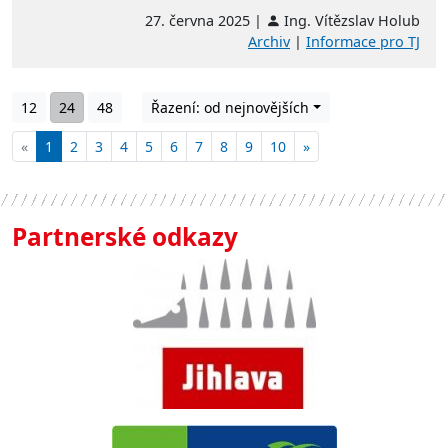
27. června 2025 |
Ing. Vítězslav Holub
Archiv
|
Informace pro TJ
12
24
48
Řazení: od nejnovějších
«
1
2
3
4
5
6
7
8
9
10
»
Partnerské odkazy