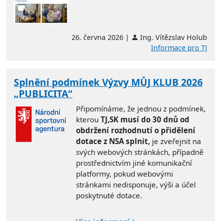
26. června 2026 |
Ing. Vítězslav Holub
Informace pro TJ
Splnění podmínek Výzvy MŮJ KLUB 2026
„PUBLICITA“
Připomínáme, že jednou z podmínek,
kterou
TJ,SK musí do 30 dnů od
obdržení rozhodnutí o přidělení
dotace z NSA splnit,
je zveřejnit na
svých webových stránkách, případně
prostřednictvím jiné komunikační
platformy, pokud webovými
stránkami nedisponuje, výši a účel
poskytnuté dotace.