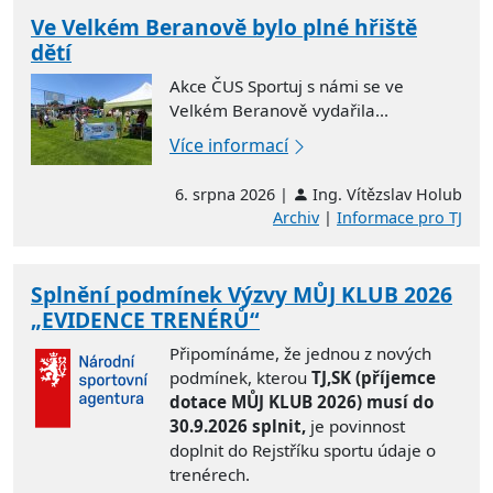
Ve Velkém Beranově bylo plné hřiště
dětí
Akce ČUS Sportuj s námi se ve
Velkém Beranově vydařila...
Více informací
6. srpna 2026 |
Ing. Vítězslav Holub
Archiv
|
Informace pro TJ
Splnění podmínek Výzvy MŮJ KLUB 2026
„EVIDENCE TRENÉRŮ“
Připomínáme, že jednou z nových
podmínek, kterou
TJ,SK (příjemce
dotace MŮJ KLUB 2026) musí do
30.9.2026 splnit,
je povinnost
doplnit do Rejstříku sportu údaje o
trenérech.