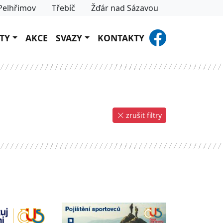
Pelhřimov
Třebíč
Žďár nad Sázavou
TY
AKCE
SVAZY
KONTAKTY
zrušit filtry