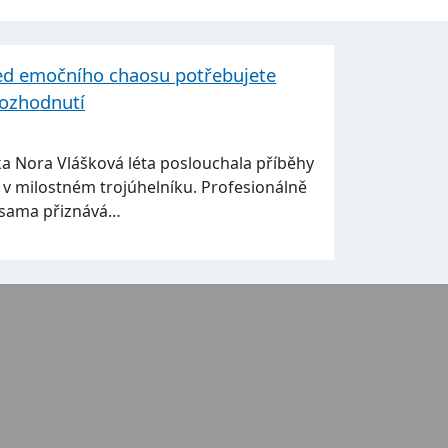
ed emočního chaosu potřebujete
rozhodnutí
a Nora Vlášková léta poslouchala příběhy
itli v milostném trojúhelníku. Profesionálně
e sama přiznává…