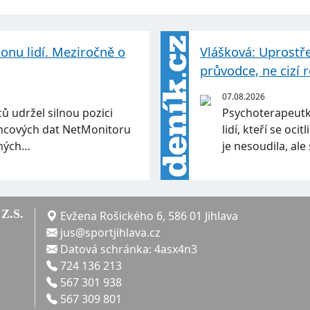
ionu lidí. Meziročně o
Vlášková: Uprostř
průvodce, ne cizí 
07.08.2026
ů udržel silnou pozici
Psychoterapeutk
encových dat NetMonitoru
lidí, kteří se oc
lných…
je nesoudila, al
Z.S.
Evžena Rošického 6, 586 01 Jihlava
jus@sportjihlava.cz
Datová schránka: 4asx4n3
724 136 213
567 301 938
567 309 801