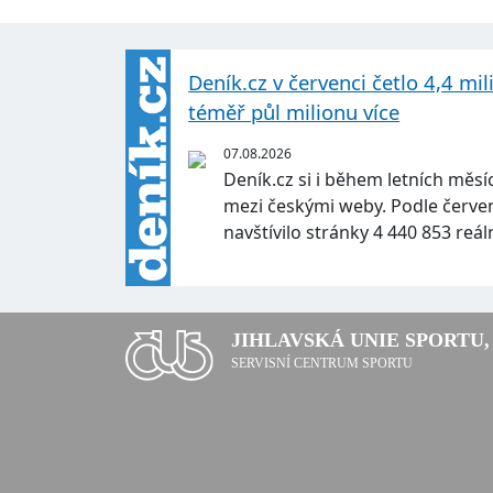
Deník.cz v červenci četlo 4,4 mil
téměř půl milionu více
07.08.2026
Deník.cz si i během letních měsíc
mezi českými weby. Podle červ
navštívilo stránky 4 440 853 reá
JIHLAVSKÁ UNIE SPORTU, 
SERVISNÍ CENTRUM SPORTU