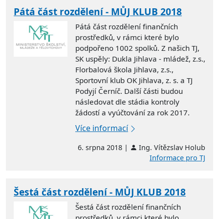
Pátá část rozdělení - MŮJ KLUB 2018
Pátá část rozdělení finančních
prostředků, v rámci které bylo
podpořeno 1002 spolků. Z našich TJ,
SK uspěly:
Dukla Jihlava - mládež, z.s.,
Florbalová škola Jihlava, z.s.,
Sportovní klub OK Jihlava, z. s. a TJ
Podyjí Černíč. Další části budou
následovat dle stádia kontroly
žádostí a vyúčtování za rok 2017.
Více informací
6. srpna 2018 |
Ing. Vítězslav Holub
Informace pro TJ
Šestá část rozdělení - MŮJ KLUB 2018
Šestá část rozdělení finančních
prostředků, v rámci které bylo