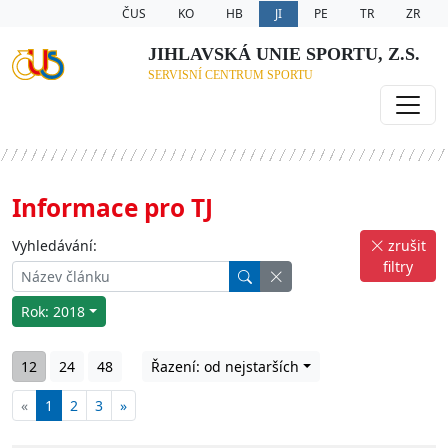
ČUS
KO
HB
JI
PE
TR
ZR
JIHLAVSKÁ UNIE SPORTU, Z.S.
SERVISNÍ CENTRUM SPORTU
Informace pro TJ
Vyhledávání:
zrušit
filtry
Rok: 2018
12
24
48
Řazení: od nejstarších
«
1
2
3
»