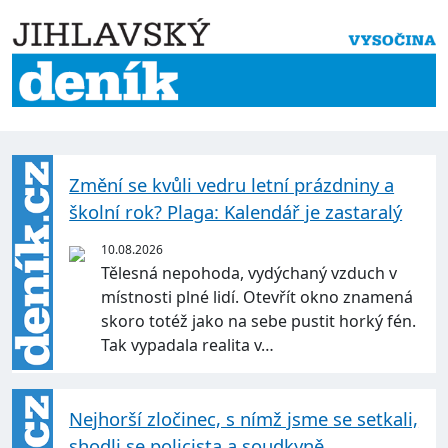
Změní se kvůli vedru letní prázdniny a
školní rok? Plaga: Kalendář je zastaralý
10.08.2026
Tělesná nepohoda, vydýchaný vzduch v
místnosti plné lidí. Otevřít okno znamená
skoro totéž jako na sebe pustit horký fén.
Tak vypadala realita v…
Nejhorší zločinec, s nímž jsme se setkali,
shodli se policista a soudkyně