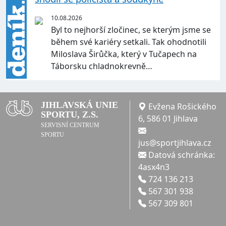
10.08.2026
Byl to nejhorší zločinec, se kterým jsme se
během své kariéry setkali. Tak ohodnotili
Miloslava Širůčka, který v Tučapech na
Táborsku chladnokrevně…
JIHLAVSKÁ UNIE
Evžena Rošického
SPORTU, Z.S.
6, 586 01 Jihlava
SERVISNÍ CENTRUM
SPORTU
jus@sportjihlava.cz
Datová schránka:
4asx4n3
724 136 213
567 301 938
567 309 801