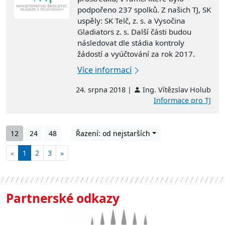
podpořeno 237 spolků. Z našich TJ, SK
uspěly: SK Telč, z. s. a Vysočina
Gladiators z. s.
Další části budou
následovat dle stádia kontroly
žádostí a vyúčtování za rok 2017.
Více informací
24. srpna 2018 |
Ing. Vítězslav Holub
Informace pro TJ
12
24
48
Řazení: od nejstarších
«
1
2
3
»
Partnerské odkazy