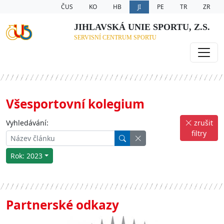
ČUS
KO
HB
JI
PE
TR
ZR
JIHLAVSKÁ UNIE SPORTU, Z.S.
SERVISNÍ CENTRUM SPORTU
Všesportovní kolegium
Vyhledávání:
zrušit
filtry
Rok: 2023
Partnerské odkazy