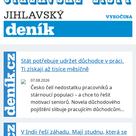
Stát potřebuje udržet důchodce v práci.
Ti získají až tisíce měsíčně
07.08.2026
Česko čelí nedostatku pracovníků a
stárnoucí populaci – a chce to řešit
motivací seniorů. Novela důchodového
pojištění slibuje pracujícím důchodcům…
V Indii řeší záhadu. Mají studnu, která se