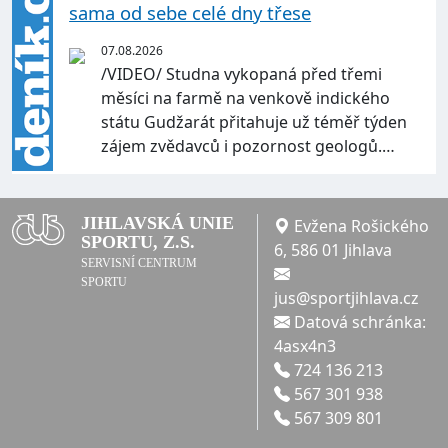
sama od sebe celé dny třese
07.08.2026
/VIDEO/ Studna vykopaná před třemi
měsíci na farmě na venkově indického
státu Gudžarát přitahuje už téměř týden
zájem zvědavců i pozornost geologů.…
JIHLAVSKÁ UNIE
Evžena Rošického
SPORTU, Z.S.
6, 586 01 Jihlava
SERVISNÍ CENTRUM
SPORTU
jus@sportjihlava.cz
Datová schránka:
4asx4n3
724 136 213
567 301 938
567 309 801