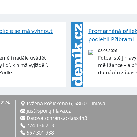
olicie se má vyhnout
Promarněná přílež
podlehli Příbrami
08.08.2026
 neměli nadále uvádět
Fotbalisté Jihlav
idí, k nimž vyjíždějí,
měli šance – a p
 Podle…
domácím zápase s
Z.S.
Evžena Rošického 6, 586 01 Jihlava
jus@sportjihlava.cz
Datová schránka: 4asx4n3
724 136 213
567 301 938