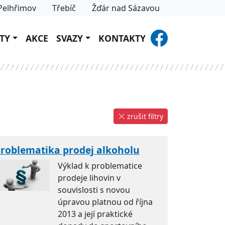
Pelhřimov
Třebíč
Žďár nad Sázavou
TY
AKCE
SVAZY
KONTAKTY
zrušit filtry
roblematika prodej alkoholu
Výklad k problematice
prodeje lihovin v
souvislosti s novou
úpravou platnou od října
2013 a její praktické