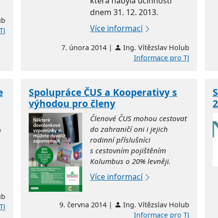
která nabyla účinnosti
dnem 31. 12. 2013.
ub
Více informací
TJ
7. února 2014 |
Ing. Vítězslav Holub
Informace pro TJ
e
Spolupráce ČUS a Kooperativy s
S
výhodou pro členy
2
Členové ČUS mohou cestovat
do zahraničí oni i jejich
e
rodinní příslušníci
s cestovním pojištěním
Kolumbus o 20% levněji.
Více informací
ub
9. června 2014 |
Ing. Vítězslav Holub
TJ
Informace pro TJ