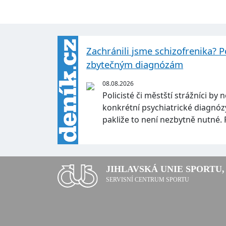
Zachránili jsme schizofrenika? P
zbytečným diagnózám
08.08.2026
Policisté či městští strážníci by
konkrétní psychiatrické diagnózy l
pakliže to není nezbytně nutné.
JIHLAVSKÁ UNIE SPORTU, 
SERVISNÍ CENTRUM SPORTU