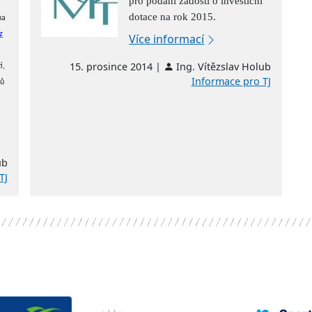
pro podání žádostí o investiční
dotace na rok 2015.
na
z
Více informací
15. prosince 2014 |
Ing. Vítězslav Holub
i,
Informace pro TJ
lů
ub
TJ