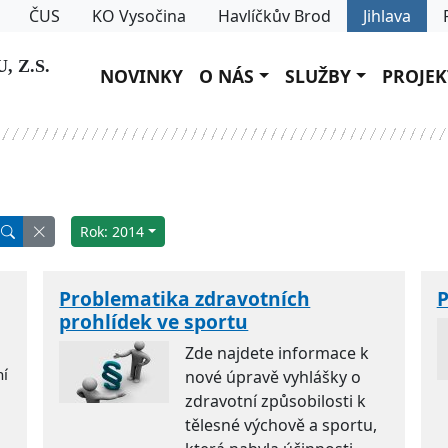
ČUS
KO Vysočina
Havlíčkův Brod
Jihlava
 Z.S.
NOVINKY
O NÁS
SLUŽBY
PROJEK
Rok: 2014
Problematika zdravotních
P
prohlídek ve sportu
Zde najdete informace k
í
nové úpravě vyhlášky o
zdravotní způsobilosti k
tělesné výchově a sportu,