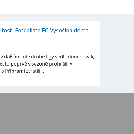
itost. Fotbalisté FC Vysočina doma
y v dalším kole druhé ligy vedli, dominovali,
řesto poprvé v sezoně prohráli. V
 Příbramí ztratili…