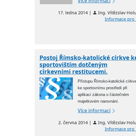
Více informací
17. ledna 2014 |
Ing. Vítězslav Hol
Informace pro 
Postoj Římsko-katolické církve k
sportovištím dotčeným
církevními restitucemi.
Př
ístupu
Ř
ímsko-katolické církv
ke sportovnímu prost
ř
edí p
ř
i
aplikaci zákona o
č
áste
č
ném
majetkovém narovnání.
Více informací
2. června 2014 |
Ing. Vítězslav Hol
Informace pro 