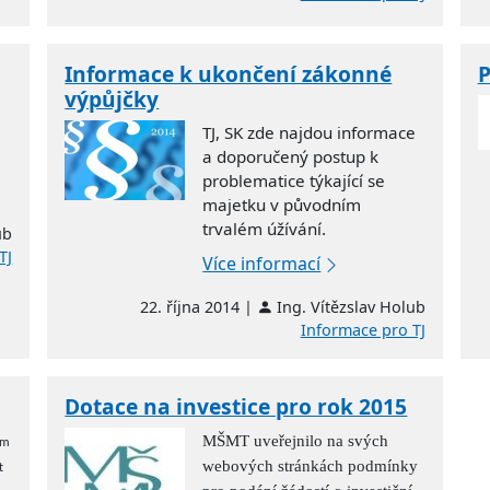
Informace k ukončení zákonné
P
výpůjčky
TJ, SK zde najdou informace
a doporučený postup k
problematice týkající se
majetku v původním
trvalém úžívání.
ub
TJ
Více informací
22. října 2014 |
Ing. Vítězslav Holub
Informace pro TJ
Dotace na investice pro rok 2015
MŠMT uveřejnilo na svých
ým
webových stránkách podmínky
t