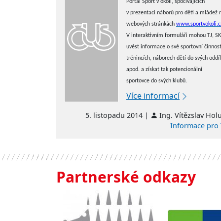
Portál Sport v okolí, spočívajících
v prezentaci náborů pro děti a mládež 
webových stránkách
www.sportvokoli.c
V interaktivním formuláři mohou TJ, SK
uvést informace o své sportovní činnost
trénincích, náborech dětí do svých oddí
apod. a získat tak potencionální
sportovce do svých klubů.
Více informací
5. listopadu 2014 |
Ing. Vítězslav Hol
Informace pro 
Partnerské odkazy