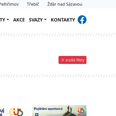
Pelhřimov
Třebíč
Žďár nad Sázavou
TY
AKCE
SVAZY
KONTAKTY
zrušit filtry