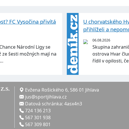
ost? FC Vysočina přivítá
U chorvatského Hva
přihlíželi a nepom
06.08.2026
 Chance Národní Ligy se
Skupina zahranič
yž ze šesti možných mají na
ostrova Hvar člu
m…
řídil v opilosti, 
Z.S.
Evžena Rošického 6, 586 01 Jihlava
jus@sportjihlava.cz
Datová schránka: 4asx4n3
724 136 213
567 301 938
567 309 801