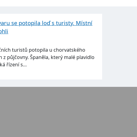
ru se potopila loď s turisty. Místní
ohli
ních turistů potopila u chorvatského
n z půjčovny. Španěla, který malé plavidlo
čeká řízení s…