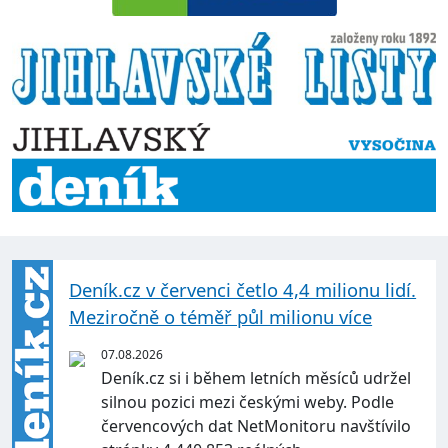
Deník.cz v červenci četlo 4,4 milionu lidí.
Meziročně o téměř půl milionu více
07.08.2026
Deník.cz si i během letních měsíců udržel
silnou pozici mezi českými weby. Podle
červencových dat NetMonitoru navštívilo