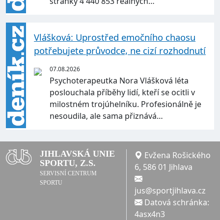
stránky 4 440 853 reálných…
Vlášková: Uprostřed emočního chaosu
potřebujete průvodce, ne cizí rozhodnutí
07.08.2026
Psychoterapeutka Nora Vlášková léta
poslouchala příběhy lidí, kteří se ocitli v
milostném trojúhelníku. Profesionálně je
nesoudila, ale sama přiznává…
JIHLAVSKÁ UNIE
Evžena Rošického
SPORTU, Z.S.
6, 586 01 Jihlava
SERVISNÍ CENTRUM
SPORTU
jus@sportjihlava.cz
Datová schránka:
4asx4n3