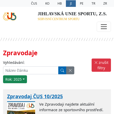
ČUS
KO
HB
JI
PE
TR
ZR
JIHLAVSKÁ UNIE SPORTU, Z.S.
SERVISNÍ CENTRUM SPORTU
Zpravodaje
Vyhledávání:
zrušit
filtry
Rok: 2025
Zpravodaj ČUS 10/2025
Ve Zpravodaji najdete aktuální
informace ze sportovního prostředí.