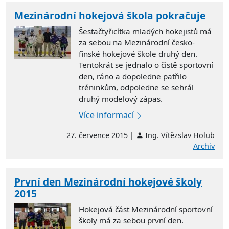
Mezinárodní hokejová škola pokračuje
Šestačtyřicítka mladých hokejistů má
za sebou na Mezinárodní česko-
finské hokejové škole druhý den.
Tentokrát se jednalo o čistě sportovní
den, ráno a dopoledne patřilo
tréninkům, odpoledne se sehrál
druhý modelový zápas.
Více informací
27. července 2015 |
Ing. Vítězslav Holub
Archiv
První den Mezinárodní hokejové školy
2015
Hokejová část Mezinárodní sportovní
školy má za sebou první den.