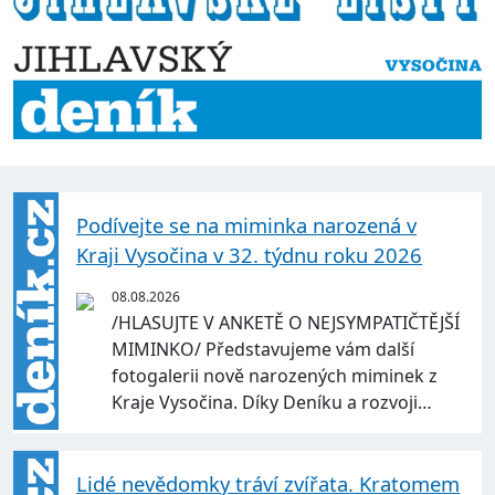
Podívejte se na miminka narozená v
Kraji Vysočina v 32. týdnu roku 2026
08.08.2026
/HLASUJTE V ANKETĚ O NEJSYMPATIČTĚJŠÍ
MIMINKO/ Představujeme vám další
fotogalerii nově narozených miminek z
Kraje Vysočina. Díky Deníku a rozvoji…
Lidé nevědomky tráví zvířata. Kratomem