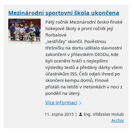
Mezinárodní sportovní škola ukončena
Pátý ročník Mezinárodní česko-finské
hokejové školy a první ročník její
florbalové
„sestřičky“ skončil. Pověstnou
třešničku na dortu udělalo slavnostní
zakončení v jihlavském DIODu, kde
byli oceněni hráči s nejlepšími
výsledky testů a předány dárky všem
účastníkům ISS. Češi odjeli ihned po
skončení kempu domů, Finové
přistáli na letišti v Helsinkách v noci z
pondělí na úterý.
Více informací
11. srpna 2015 |
Ing. Vítězslav Holub
Archiv