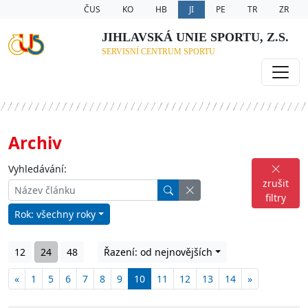
ČUS
KO
HB
JI
PE
TR
ZR
JIHLAVSKÁ UNIE SPORTU, Z.S.
SERVISNÍ CENTRUM SPORTU
Archiv
Vyhledávání:
zrušit
filtry
Rok: všechny roky
12
24
48
Řazení: od nejnovějších
«
1
5
6
7
8
9
10
11
12
13
14
»