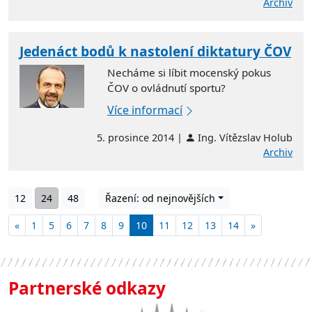
Archiv
Jedenáct bodů k nastolení diktatury ČOV
Necháme si líbit mocenský pokus
ČOV o ovládnutí sportu?
Více informací
5. prosince 2014 |
Ing. Vítězslav Holub
Archiv
12
24
48
Řazení: od nejnovějších
«
1
5
6
7
8
9
10
11
12
13
14
»
Partnerské odkazy