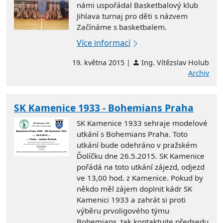
námi uspořádal Basketbalový klub
Jihlava turnaj pro děti s názvem
Začínáme s basketbalem.
Více informací
19. května 2015 |
Ing. Vítězslav Holub
Archiv
SK Kamenice 1933 - Bohemians Praha
SK Kamenice 1933 sehraje modelové
utkání s Bohemians Praha. Toto
utkání bude odehráno v pražském
Ďolíčku dne 26.5.2015. SK Kamenice
pořádá na toto utkání zájezd, odjezd
ve 13,00 hod. z Kamenice. Pokud by
někdo měl zájem doplnit kádr SK
Kamenici 1933 a zahrát si proti
výběru prvoligového týmu
Bohemians, tak kontaktujte předsedu