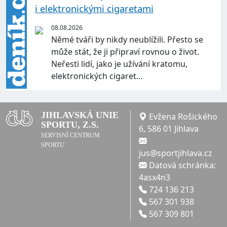
i elektronickými cigaretami
08.08.2026
Němé tváři by nikdy neublížili. Přesto se
může stát, že ji připraví rovnou o život.
Neřesti lidí, jako je užívání kratomu,
elektronických cigaret…
JIHLAVSKÁ UNIE
Evžena Rošického
SPORTU, Z.S.
6, 586 01 Jihlava
SERVISNÍ CENTRUM
SPORTU
jus@sportjihlava.cz
Datová schránka:
4asx4n3
724 136 213
567 301 938
567 309 801