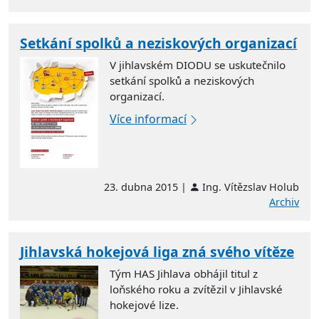
Setkání spolků a neziskových organizací
V jihlavském DIODU se uskutečnilo
setkání spolků a neziskových
organizací.
Více informací
23. dubna 2015 |
Ing. Vítězslav Holub
Archiv
Jihlavská hokejová liga zná svého vítěze
Tým HAS Jihlava obhájil titul z
loňského roku a zvítězil v Jihlavské
hokejové lize.